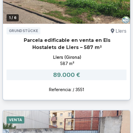
1
/ 6
Llers
GRUNDSTÜCKE
Parcela edificable en venta en Els
Hostalets de Llers – 587 m²
Llers (Girona)
587 m²
89.000 €
Referencia: / 3551
VENTA