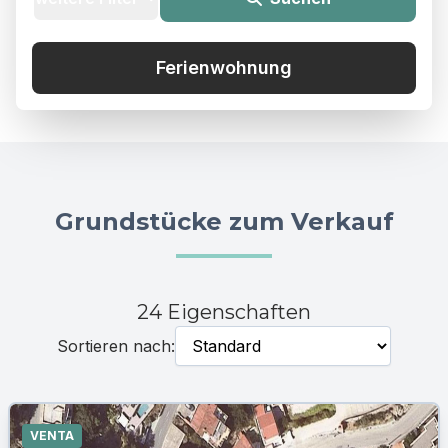
Ferienwohnung
Meerblick
Pool
Grundstücke zum Verkauf
Aufzug
24 Eigenschaften
Sortieren nach:
VENTA