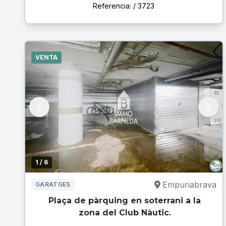
Referencia: / 3723
VENTA
1
/ 6
Empuriabrava
GARATGES
Plaça de pàrquing en soterrani a la
zona del Club Nàutic.