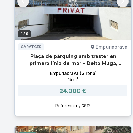
1
/ 8
Empuriabrava
GARATGES
Plaça de pàrquing amb traster en
primera línia de mar – Delta Muga,
Empuriabrava 🌊
Empuriabrava (Girona)
15 m²
24.000 €
Referencia: / 3912