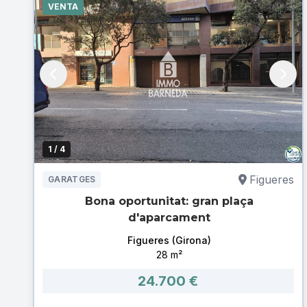
VENTA
1
/ 4
Figueres
GARATGES
Bona oportunitat: gran plaça
d'aparcament
Figueres (Girona)
28 m²
24.700 €