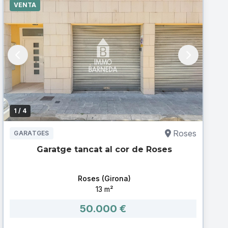
VENTA
1
/ 4
Roses
GARATGES
Garatge tancat al cor de Roses
Roses (Girona)
13 m²
50.000 €