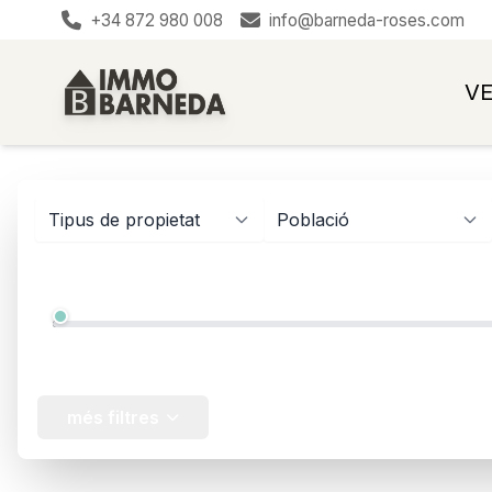
+34 872 980 008
info@barneda-roses.com
V
Tipus de propietat
Població
Preu
12.000 €
més filtres