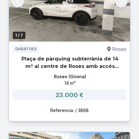
1
/ 7
Roses
GARATGES
Plaça de pàrquing subterrània de 14
m² al centre de Roses amb accés
motoritzat
Roses (Girona)
14 m²
23.000 €
Referencia: / 3868