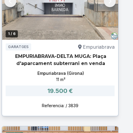
1
/ 6
Empuriabrava
GARATGES
EMPURIABRAVA-DELTA MUGA: Plaça
d'aparcament subterrani en venda
Empuriabrava (Girona)
11 m²
19.500 €
Referencia: / 3839