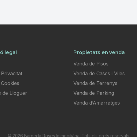
ó legal
Propietats en venda
Venda de Pisos
 Privacitat
Venda de Cases i Viles
e Cookies
Venda de Terrenys
s de Lloguer
Venda de Parking
Venda d’Amarratges
© 2026 Barneda Roses Immobiliària. Tots els drets reservats