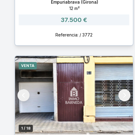
Empuriabrava (Girona)
12 m²
37.500 €
Referencia: / 3772
VENTA
1
/ 18