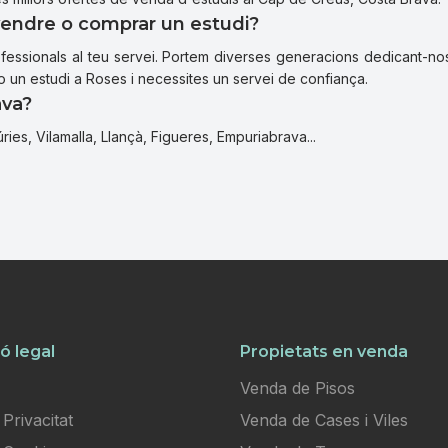
 vendre o comprar un estudi?
fessionals al teu servei. Portem diverses generacions dedicant-nos 
 un estudi a Roses i necessites un servei de confiança.
ava?
ies, Vilamalla, Llançà, Figueres, Empuriabrava...
ó legal
Propietats en venda
Venda de Pisos
 Privacitat
Venda de Cases i Viles