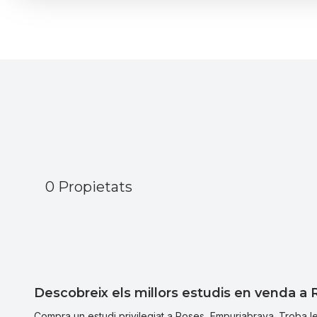
Vistes Mar
Piscina
Ascensor
0 Propietats
Descobreix els millors estudis en venda a
Compra un estudi privilegiat a Roses, Empuriabrava. Troba l