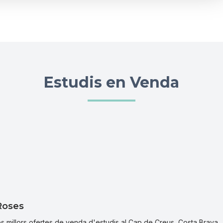
Estudis en Venda
 Roses
es millors ofertes de venda d'estudis al Cap de Creus, Costa Brava.