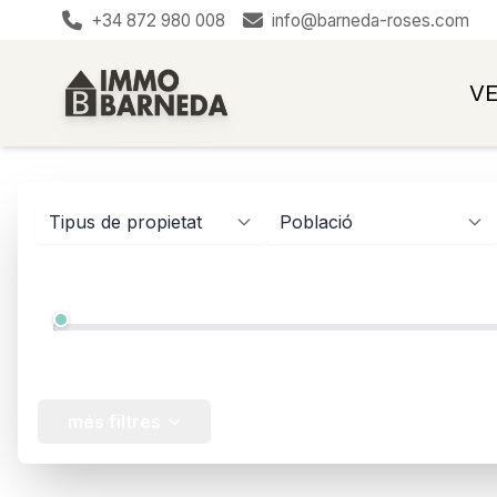
+34 872 980 008
info@barneda-roses.com
V
Tipus de propietat
Població
Preu
12.000 €
més filtres