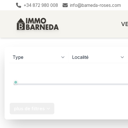
+34 872 980 008
info@barneda-roses.com
V
Type
Localité
Prix
12.000 €
plus de filtres