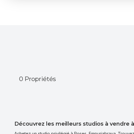
Vues sur la mer
Piscine
Ascenseu
0 Propriétés
Découvrez les meilleurs studios à vendre 
Achetez un studio privilégié à Roses, Empuriabrava. Trouvez