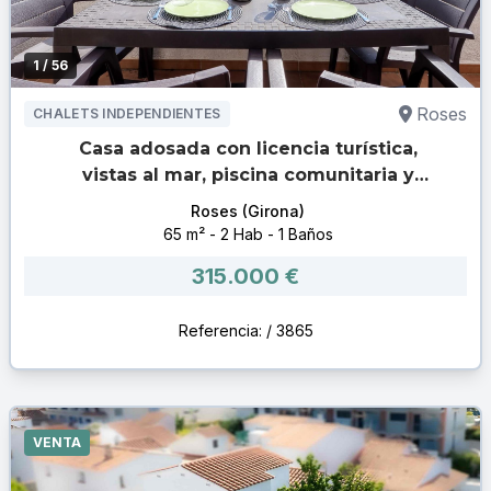
1
/ 56
Roses
CHALETS INDEPENDIENTES
Casa adosada con licencia turística,
vistas al mar, piscina comunitaria y
estudio independiente en Canyelles
Roses (Girona)
Petites
65 m² - 2 Hab - 1 Baños
315.000 €
Referencia: / 3865
VENTA