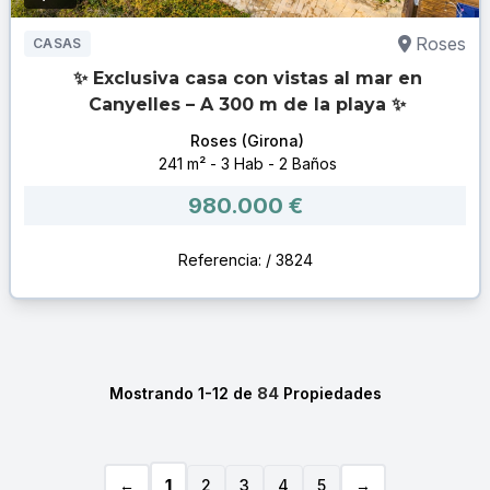
Roses
CASAS
✨ Exclusiva casa con vistas al mar en
Canyelles – A 300 m de la playa ✨
Roses (Girona)
241 m² - 3 Hab - 2 Baños
980.000 €
Referencia: / 3824
Mostrando 1-12 de
84
Propiedades
1
←
2
3
4
5
→