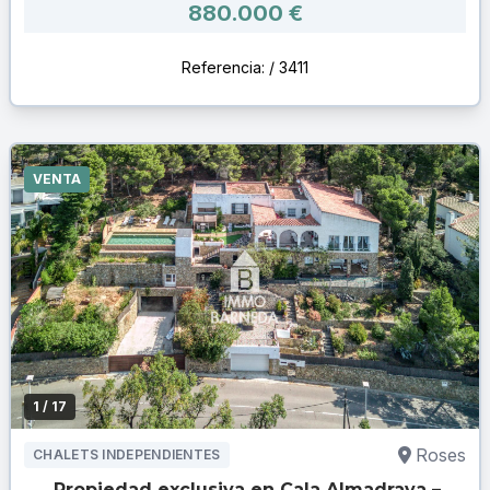
880.000 €
Referencia: / 3411
VENTA
1
/ 17
Roses
CHALETS INDEPENDIENTES
Propiedad exclusiva en Cala Almadrava –